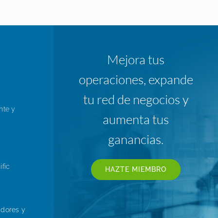
Mejora tus
operaciones, expande
tu red de negocios y
nte y
aumenta tus
ganancias.
fic
HAZTE MIEMBRO
idores y