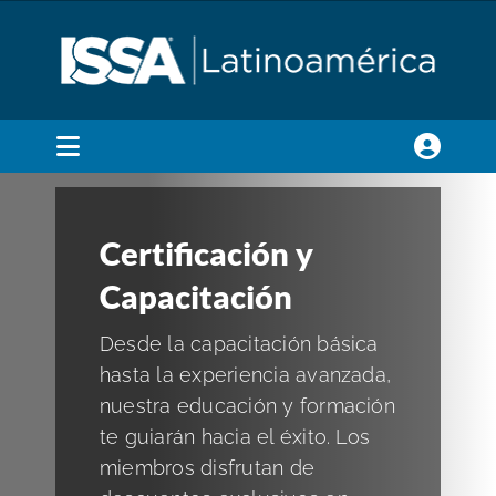
Skip
to
content
Toggle
Navigation
Membresía
Certificación y
Certificación y Capacitación
Capacitación
Desde la capacitación básica
Estándares de Limpieza
hasta la experiencia avanzada,
nuestra educación y formación
Ferias y Eventos
te guiarán hacia el éxito. Los
miembros disfrutan de