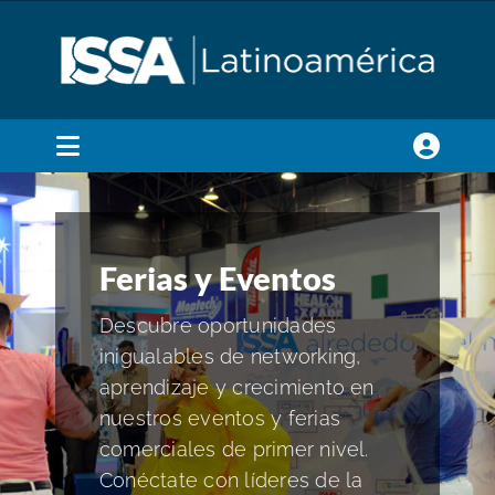
Skip
to
content
Toggle
Navigation
Membresía
Ferias y Eventos
Certificación y Capacitación
Descubre oportunidades
inigualables de networking,
Estándares de Limpieza
aprendizaje y crecimiento en
nuestros eventos y ferias
Ferias y Eventos
comerciales de primer nivel.
Conéctate con líderes de la