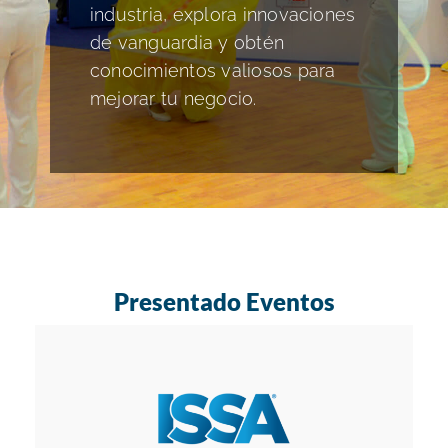
Acerca
industria, explora innovaciones
de vanguardia y obtén
conocimientos valiosos para
Idioma y Regiones
mejorar tu negocio.
Enlaces Rápidos
Presentado Eventos